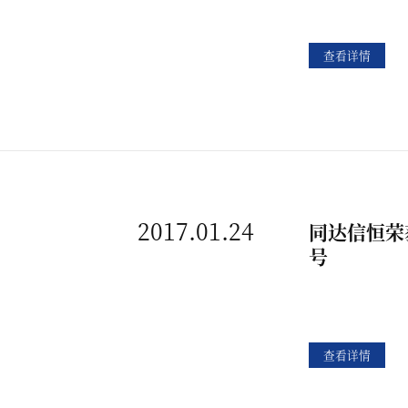
查看详情
2017.01.24
同达信恒荣
号
查看详情