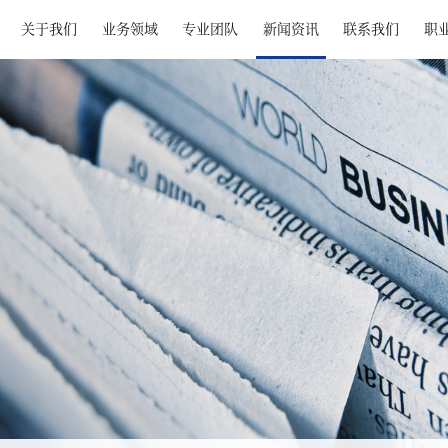
关于我们
业务领域
专业团队
新闻资讯
联系我们
职