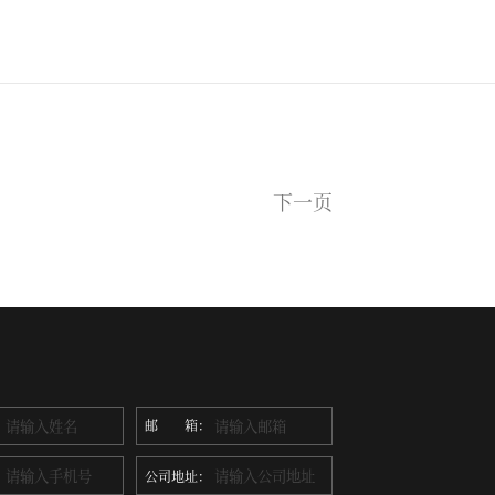
下一页
：
邮 箱：
：
公司地址：