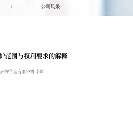
公司风采
护范围与权利要求的解释
北京同达信恒知识产权代理有限公司 李迪