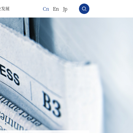
Cn
En
Jp
业发展