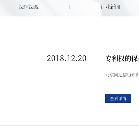
法律法规
行业新闻
2018.12.20
专利权的保
查看详情