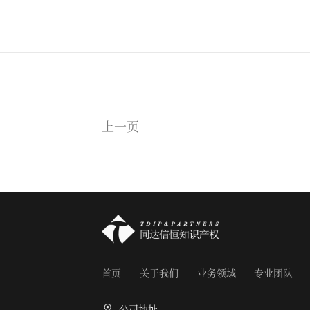
上一页
首页
关于我们
业务领域
专业团队
公司地址